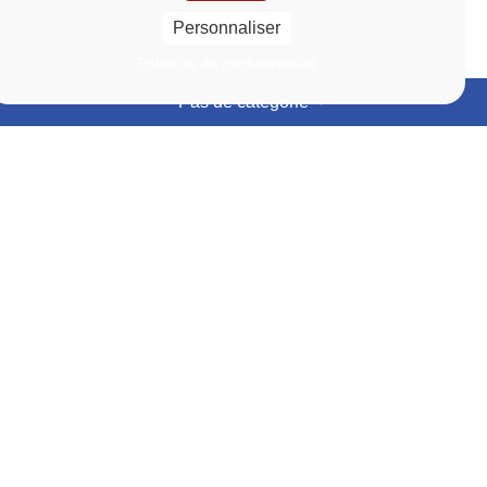
Personnaliser
Politique de confidentialité
Pas de catégorie
Événements
Actualités
En
En
savoir
savoir
Lien vers la page Événements
Lien vers la page Actu
plus
plus