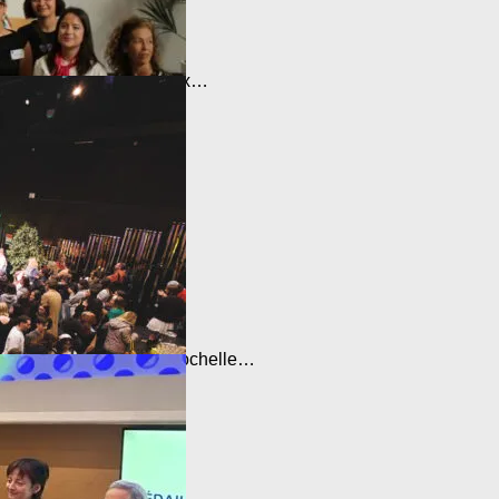
uni les acteurs régionaux…
de courts-métrages « La Rochelle…