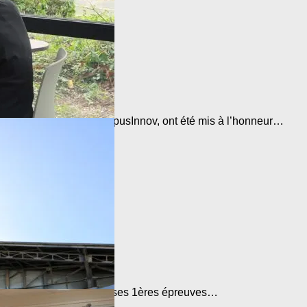
compagnés par OpenCampusInnov, ont été mis à l’honneur…
lle Université a organisé ses 1ères épreuves…