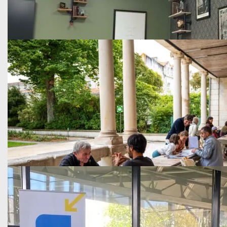
Publié le 22 octobre 2025
Retour sur la Fête de la…
Du 3 au 13 octobre 2025, La Rochelle et plusieurs sites du ter
En savoir plus
Formation
Publié le 7 octobre 2025
Sept nouvelles Smart Rooms sont disponibles…
Ces Smart Rooms incarnent la volonté de l’Université d’ex
En savoir plus