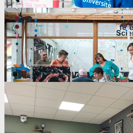
Nouvelle édition du dispositif Pass’ en…
Dans le cadre de ce dispositif financé par la Région Nouvell
En savoir plus
Vie de l'Université
Publié le 17 novembre 2025
Retour sur le Forum Stage Emploi…
Retour sur le Forum Stage Emploi Alternance, organisé jeudi
En savoir plus
Vie de l'Université