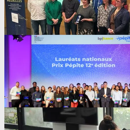
Vie étudiante
Publié le 3 avril 2026
Retour sur la 26e édition du…
Avec plus de 3 000 visiteurs en dix jours, la 26e édition du 
En savoir plus
Vie de l'Université
Publié le 15 décembre 2025
Le Réseau National Échouages de l’Observatoire…
Le CNRS a distingué le Réseau National Échouages (RNE), 
En savoir plus