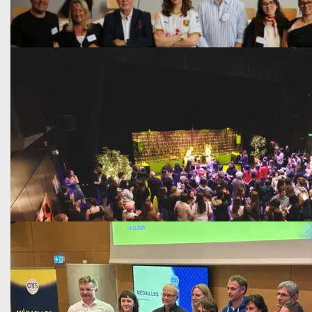
Publié le 2 juin 2026
Accéder aux financements européens : les…
Le 26 mai dernier, La Rochelle Université et le CNRS, ont ré
En savoir plus
Vie étudiante
Publié le 13 avril 2026
Succès pour le festival de courts-métrages…
Jeudi 9 avril, La Rochelle Université a accueilli le festival 
En savoir plus