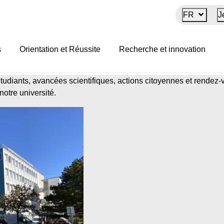
FR
J
ualités
s
Orientation et Réussite
Recherche et innovation
diants, avancées scientifiques, actions citoyennes et rendez-vo
notre université.