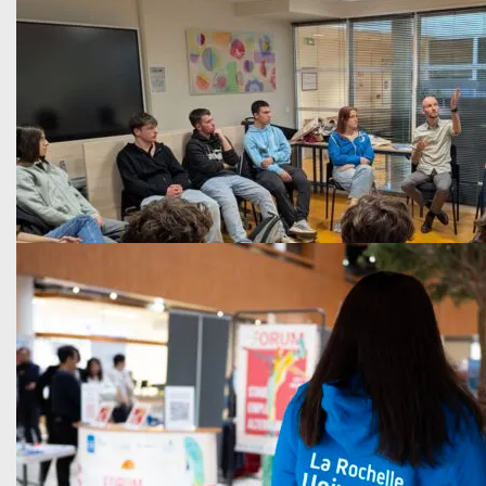
En savoir plus
Recherche
Publié le 28 novembre 2025
Classement de Stanford 2025 : les…
L'université de Stanford a récemment publié la liste des 2 % 
En savoir plus
Vie de l'Université
Publié le 21 novembre 2025