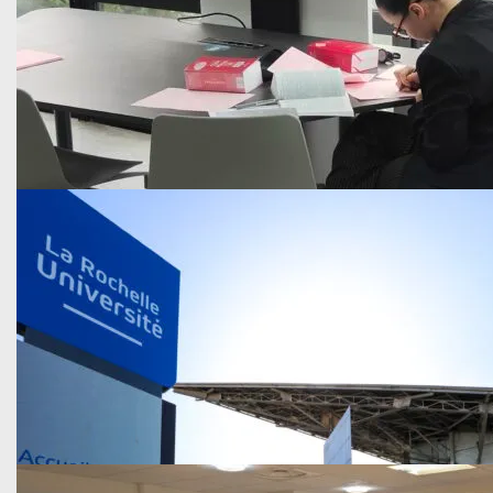
Vie de l'Université
Publié le 9 décembre 2025
Deux distinctions pour nos étudiants entrepreneurs…
Les étudiants entrepreneurs de La Rochelle Université, ac
En savoir plus
Formation
Publié le 28 novembre 2025
L’Institut d’Études Judiciaires de La Rochelle…
Le 17 novembre, l’Institut d’Études Judiciaires de La Roche