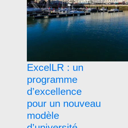
ExcelLR : un
programme
d’excellence
pour un nouveau
modèle
d’université