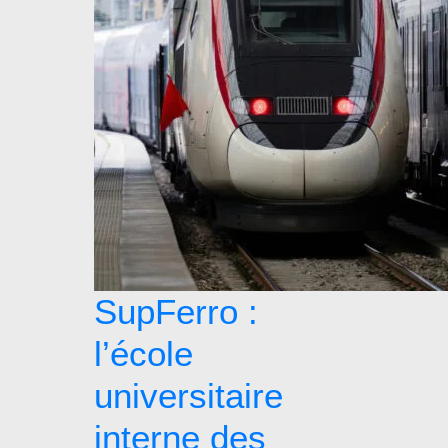
SupFerro :
l’école
universitaire
interne des