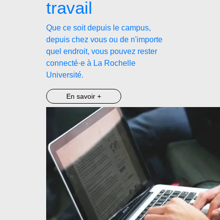
travail
Que ce soit depuis le campus,
depuis chez vous ou de n'importe
quel endroit, vous pouvez rester
connecté·e à La Rochelle
Université.
En savoir +