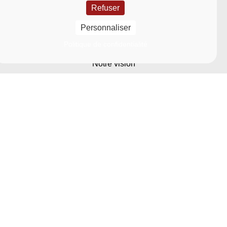
Refuser
Université
Personnaliser
Nous découvrir
Politique de confidentialité
Notre vision
Nos grands projets stratégiques
Nos engagements sociétaux
Notre organisation
Nos partenariats avec le monde socio-économique
Recrutement
Fondation La Rochelle Université
Espace Presse