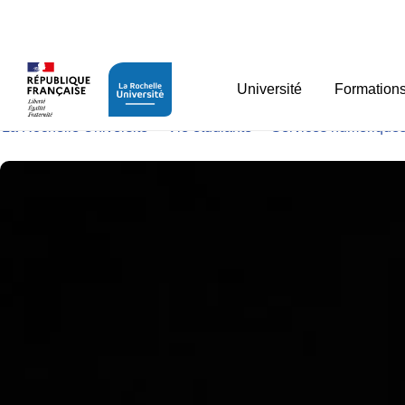
Panneau de gestion des cookies
L’ENT – espace numériq
Université
Formation
La Rochelle Université
>
Vie étudiante
>
Services numérique