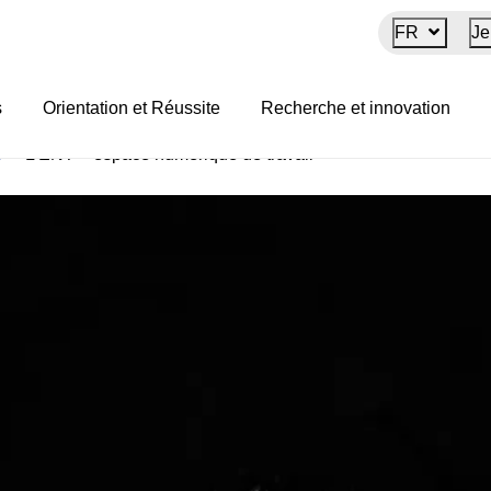
FR
Je
ue de travail
s
Orientation et Réussite
Recherche et innovation
s
>
L’ENT – espace numérique de travail