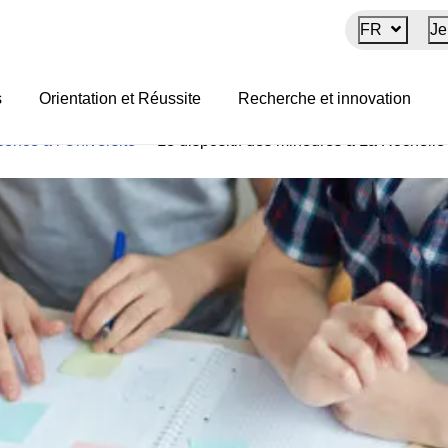
FR
Je
res à La Rochelle Univer
s
Orientation et Réussite
Recherche et innovation
cence à l’Université
>
Le dispositif des mineures à La Rochelle