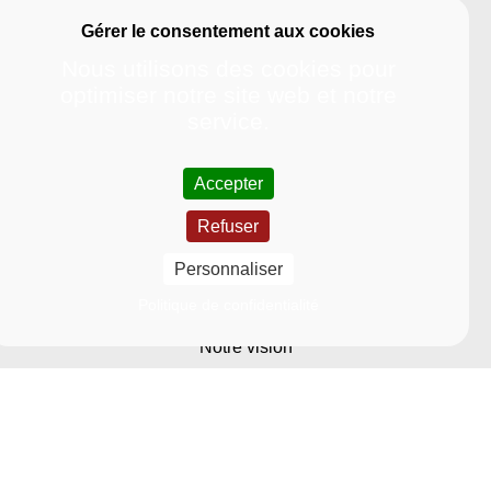
Nous utilisons des cookies pour
optimiser notre site web et notre
service.
Accepter
Refuser
Université
Personnaliser
Nous découvrir
Politique de confidentialité
Notre vision
Nos grands projets stratégiques
Nos engagements sociétaux
Notre organisation