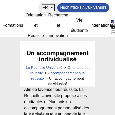
Panneau de gestion des cookies
FR
INSCRIPTIONS À L'UNIVERSITÉ
Orientation
Recherche
Vie
Formations
et
et
International
étudiante
Réussite
innovation
Un accompagnement
individualisé
La Rochelle Université
>
Orientation et
réussite
>
Accompagnement à la
réussite
>
Un accompagnement
individualisé
Afin de favoriser leur réussite, La
Rochelle Université propose à ses
étudiantes et étudiants un
accompagnement personnalisé dès
leur arrivée et tout au long de leur