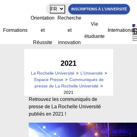
Panneau de gestion des cookies
FR
INSCRIPTIONS À L'UNIVERSITÉ
Orientation
Recherche
Vie
Formations
et
et
International
étudiante
Réussite
innovation
2021
La Rochelle Université
>
L’Université
>
Espace Presse
>
Communiqués de
presse de La Rochelle Université
>
2021
Retrouvez les communiqués de
presse de La Rochelle Université
publiés en 2021 !