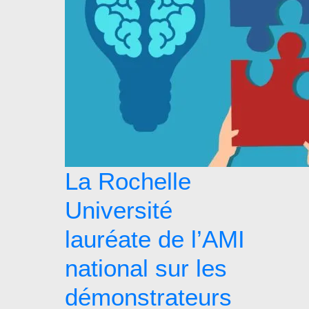
La Rochelle
Université
lauréate de l’AMI
national sur les
démonstrateurs