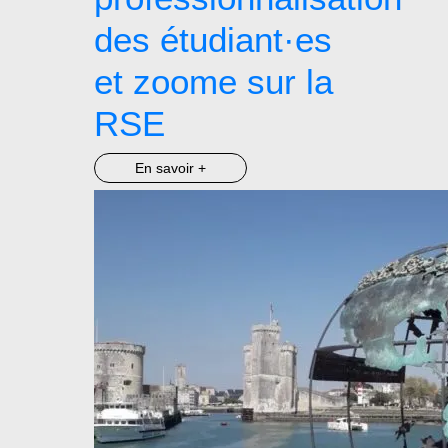
des étudiant·es
et zoome sur la
RSE
En savoir +