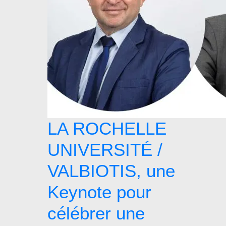
LA ROCHELLE
UNIVERSITÉ /
VALBIOTIS, une
Keynote pour
célébrer une