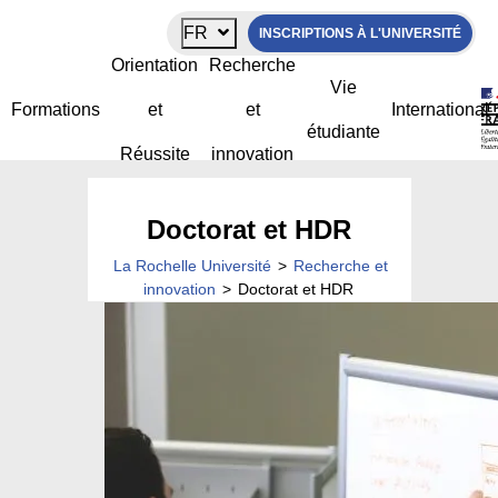
Panneau de gestion des cookies
FR
INSCRIPTIONS À L'UNIVERSITÉ
Orientation
Recherche
Vie
Formations
et
et
International
étudiante
Réussite
innovation
Doctorat et HDR
La Rochelle Université
>
Recherche et
innovation
>
Doctorat et HDR