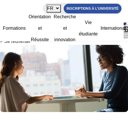
Panneau de gestion des cookies
FR
INSCRIPTIONS À L'UNIVERSITÉ
Se réorienter
Orientation
Recherche
Vie
Formations
et
et
International
étudiante
La Rochelle Université
>
Orientation et réussite
>
Orientation
Réussite
innovation
>
Se réorienter