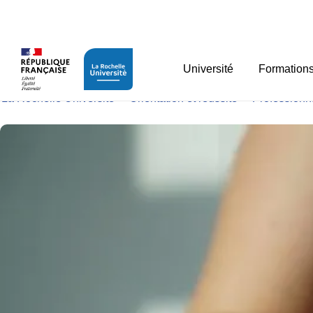
Panneau de gestion des cookies
EC Expérience professi
Université
Formation
La Rochelle Université
>
Orientation et réussite
>
Professionna