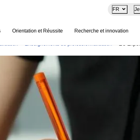
FR
Je
onnelle
s
Orientation et Réussite
Recherche et innovation
lisation
>
Enseignements de professionnalisation
>
EC Expér