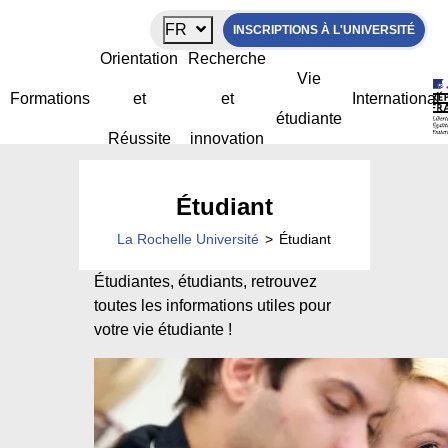
Panneau de gestion des cookies
FR
INSCRIPTIONS À L'UNIVERSITÉ
Orientation
Recherche
Vie
Formations
et
et
International
étudiante
Réussite
innovation
Étudiant
La Rochelle Université
>
Étudiant
Étudiantes, étudiants, retrouvez
toutes les informations utiles pour
votre vie étudiante !