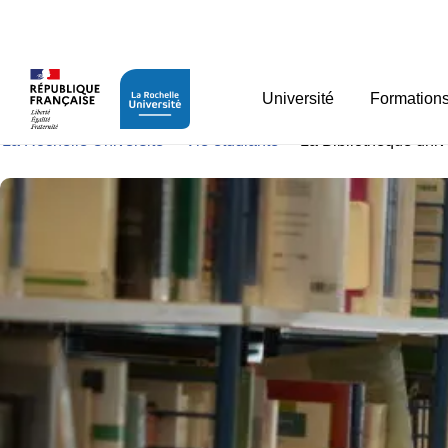
Panneau de gestion des cookies
La Bibliothèque univers
Université
Formation
La Rochelle Université
>
Vie étudiante
>
La Bibliothèque unive