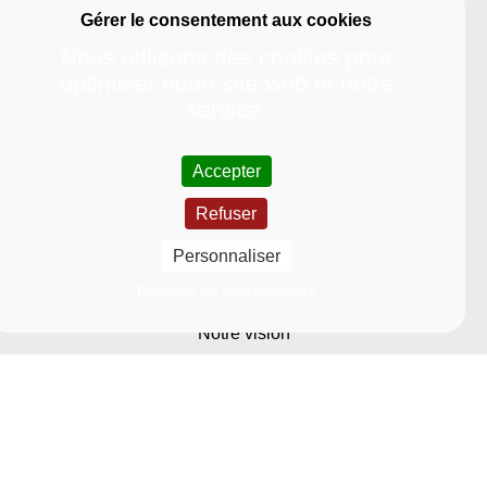
Nous utilisons des cookies pour
optimiser notre site web et notre
service.
Accepter
Refuser
Université
Personnaliser
Nous découvrir
Politique de confidentialité
Notre vision
Nos grands projets stratégiques
Nos engagements sociétaux
Notre organisation