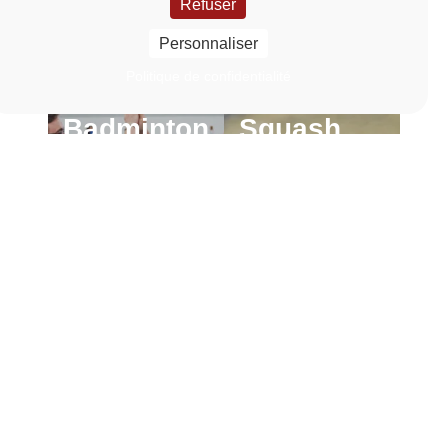
Refuser
Personnaliser
Politique de confidentialité
Badminton
Squash
En
En
savoir
savoir
Lien vers la page Badminton
Lien vers la page Squ
plus
plus