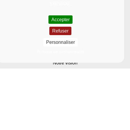
service.
Accepter
Refuser
Université
Personnaliser
Nous découvrir
Politique de confidentialité
Notre vision
Nos grands projets stratégiques
Nos engagements sociétaux
Notre organisation
Nos partenariats avec le monde socio-économique
Recrutement