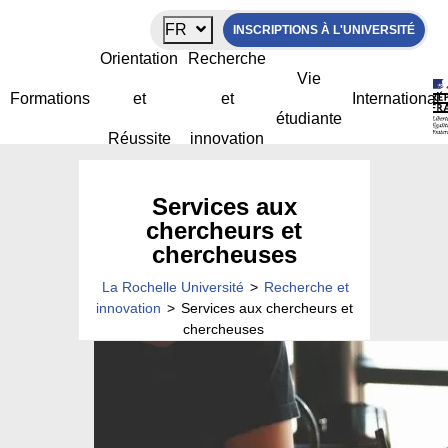
Panneau de gestion des cookies
FR
INSCRIPTIONS À L'UNIVERSITÉ
Orientation
Recherche
Vie
Formations
et
et
International
étudiante
Réussite
innovation
Services aux
chercheurs et
chercheuses
La Rochelle Université
>
Recherche et
innovation
>
Services aux chercheurs et
chercheuses