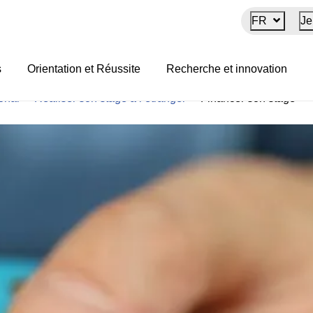
FR
Je
s
Orientation et Réussite
Recherche et innovation
ional
>
Réaliser son stage à l’étranger
>
Financer son stage