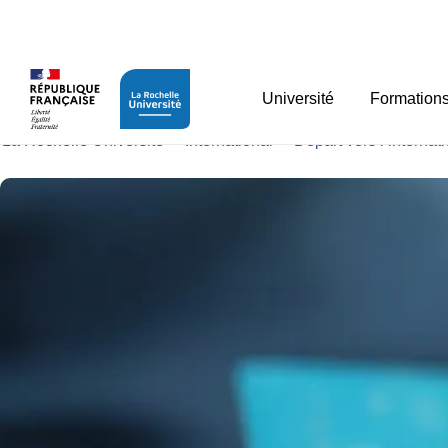
Panneau de gestion des cookies
Financer son stage
Université
Formation
La Rochelle Université
>
International
>
Départ vers l’internat