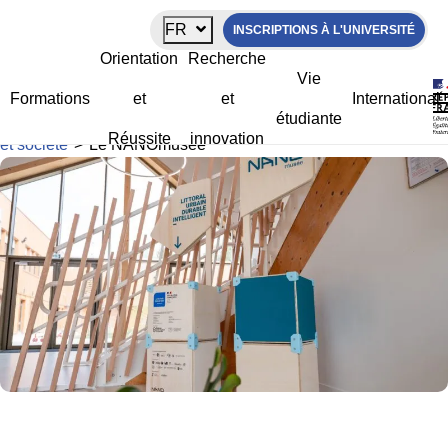
Panneau de gestion des cookies
FR
INSCRIPTIONS À L'UNIVERSITÉ
Le NANOmusée
Orientation
Recherche
Vie
Formations
et
et
International
étudiante
La Rochelle Université
>
Recherche et innovation
>
Science
Réussite
innovation
et société
>
Le NANOmusée