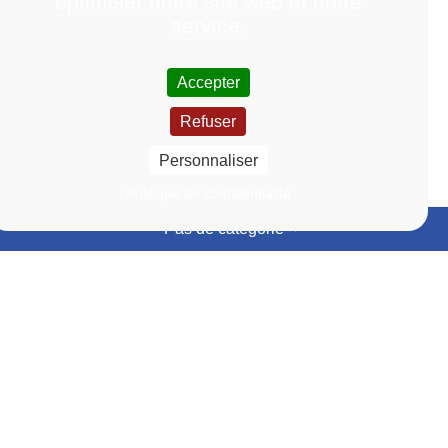
optimiser notre site web et notre
service.
Accepter
Refuser
Personnaliser
Politique de confidentialité
Pas de catégorie
Événements
Actualités
En
En
savoir
savoir
Lien vers la page Événements
Lien vers la page Actu