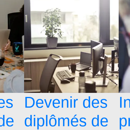
es
Devenir des
I
de
diplômés de
p