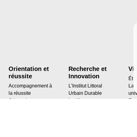
Orientation et
Recherche et
Vi
réussite
Innovation
Étu
Accompagnement à
L’Institut Littoral
La 
la réussite
Urbain Durable
univ
Orientation
Intelligent
Esp
Professionnalisation
HRS4R
Mai
Insertion des
La recherche à
Spo
diplômé·es
l’Université
Étu
Laboratoires et
étud