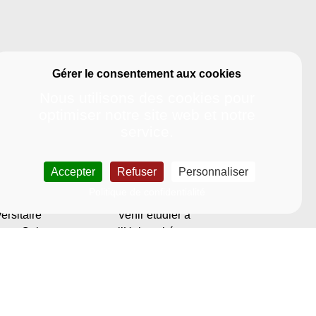
Nous utilisons des cookies pour
optimiser notre site web et notre
service.
e étudiante
International
Accepter
Refuser
Personnaliser
dier à la Rochelle
Politique
Politique de confidentialité
Bibliothèque
internationale
ersitaire
Venir étudier à
ace Culture –
l’Université
son de l’étudiant
Départ vers
rt
l’international
diantes et
Programmes
iants en situation
Apprendre le français