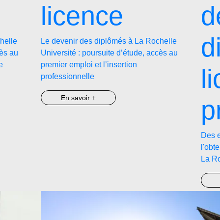
licence
d
d
helle
Le devenir des diplômés à La Rochelle
cès au
Université : poursuite d’étude, accès au
e
premier emploi et l’insertion
l
professionnelle
En savoir +
p
Des e
l'obt
La Ro