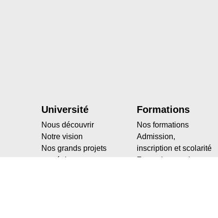
Université
Formations
Nous découvrir
Nos formations
Notre vision
Admission,
Nos grands projets
inscription et scolarité
stratégiques
Formation continue
Nos engagements
Apprentissage
sociétaux
Notre organisation
Nos partenariats avec