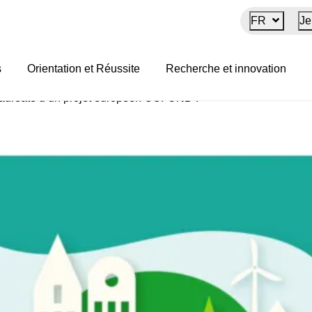
FR
Je
 lauréate d’un projet e
s
Orientation et Réussite
Recherche et innovation
 lauréate d’un projet européen COFUND !