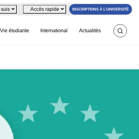
 suis
Accès rapide
INSCRIPTIONS À L'UNIVERSITÉ
uropéen COFUND !
Vie étudiante
International
Actualités