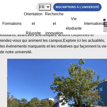
Panneau de gestion des cookies
FR
INSCRIPTIONS À L'UNIVERSITÉ
Découvre toutes nos actualités
Orientation
Recherche
Vie
Formations
et
et
International
étudiante
La Rochelle Université est en mouvement permanent : projets
Réussite
innovation
étudiants, avancées scientifiques, actions citoyennes et
rendez-vous qui animent les campus.Explore ici les actualités,
les événements marquants et les initiatives qui façonnent la vie
de notre université.