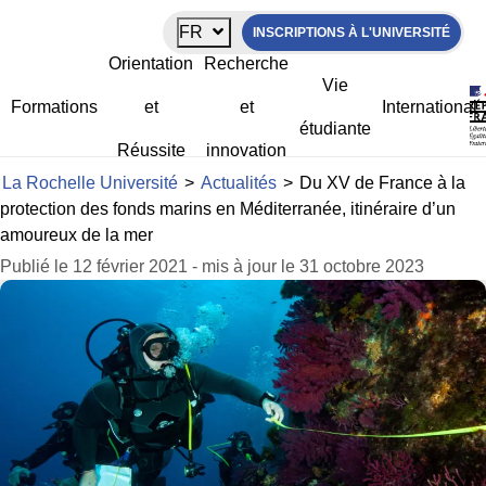
Panneau de gestion des cookies
FR
INSCRIPTIONS À L'UNIVERSITÉ
Du XV de France à la protection des
Orientation
Recherche
fonds marins en Méditerranée,
Vie
itinéraire d’un amoureux de la mer
Formations
et
et
International
étudiante
Réussite
innovation
La Rochelle Université
>
Actualités
>
Du XV de France à la
protection des fonds marins en Méditerranée, itinéraire d’un
amoureux de la mer
Publié le 12 février 2021 - mis à jour le 31 octobre 2023