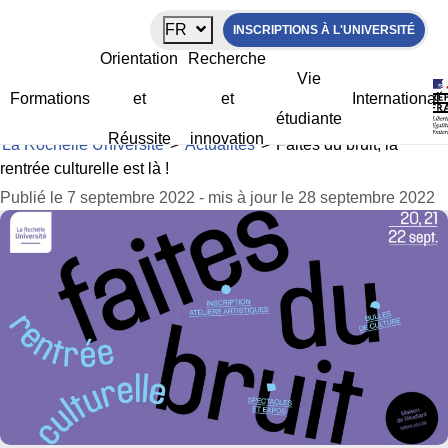
Panneau de gestion des cookies
FR
INSCRIPTIONS À L'UNIVERSITÉ
Faites du bruit, la rentrée culturelle est
Orientation
Recherche
là !
Vie
Formations
et
et
International
étudiante
Réussite
innovation
La Rochelle Université
>
Actualités
>
Faites du bruit, la
rentrée culturelle est là !
Publié le 7 septembre 2022 - mis à jour le 28 septembre 2022