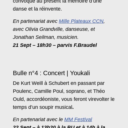
convoque au présent la mémoire d’une
danse et la réinvente.
En partenariat avec
Mille Plateaux CCN
,
avec Olivia Grandville, danseuse, et
Jonathan Seilman, musicien.
21 Sept – 18h30 – parvis F.Braudel
Bulle n°4 : Concert | Youkali
De Kurt Weill à Schubert en passant par
Poulenc, Camille Poul, soprano, et Théo
Ould, accordéoniste, vous feront virevolter le
temps d’un soupir musical
.
En partenariat avec le
MM Festival
22 Sept – à 13h20 à la BU et à 14h à la