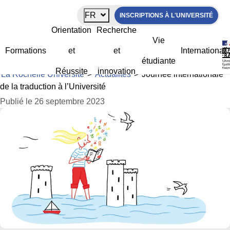
Panneau de gestion des cookies
FR
INSCRIPTIONS À L'UNIVERSITÉ
Journée internationale de la traduction
Orientation
Recherche
à l’Université
Vie
Formations
et
et
International
étudiante
Réussite
innovation
La Rochelle Université
>
Actualités
>
Journée internationale
de la traduction à l’Université
Publié le 26 septembre 2023