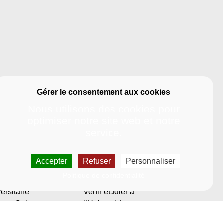
Nous utilisons des cookies pour
optimiser notre site web et notre
service.
e étudiante
International
Accepter
Refuser
Personnaliser
dier à la Rochelle
Politique
Politique de confidentialité
Bibliothèque
internationale
ersitaire
Venir étudier à
ace Culture –
l’Université
son de l’étudiant
Départ vers