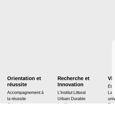
Orientation et
Recherche et
Vi
réussite
Innovation
Étu
Accompagnement à
L’Institut Littoral
La 
la réussite
Urbain Durable
univ
Orientation
Intelligent
Esp
Professionnalisation
HRS4R
Mai