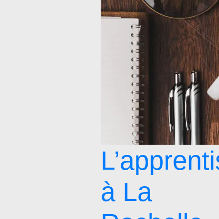
L’apprent
à La