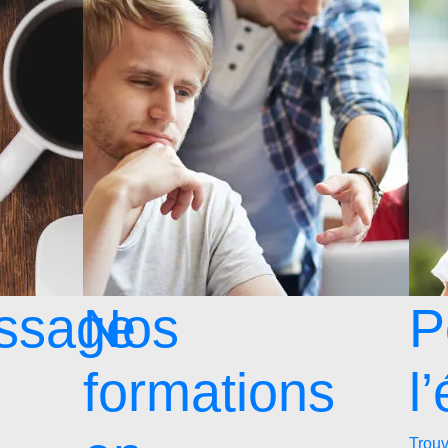
issage
Nos
P
formations
l
Trouv