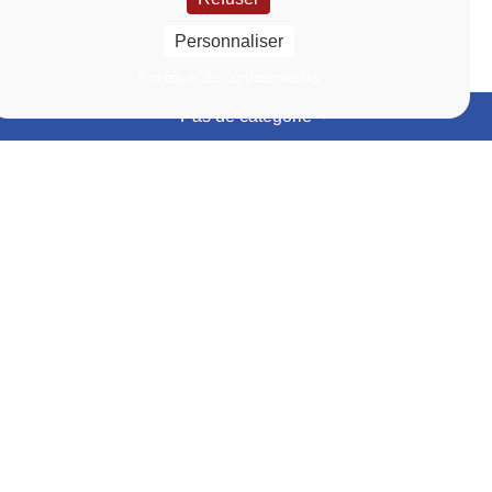
Personnaliser
Politique de confidentialité
Pas de catégorie
Événements
Actualités
En
En
savoir
savoir
Lien vers la page Événements
Lien vers la page Actu
plus
plus