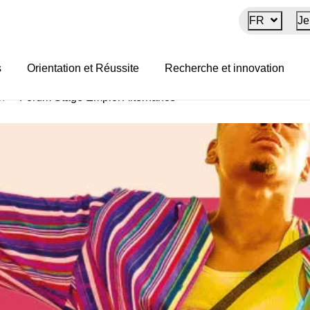
FR
Je
ternance
s
Orientation et Réussite
Recherche et innovation
on
>
Forum Stage Emploi Alternance