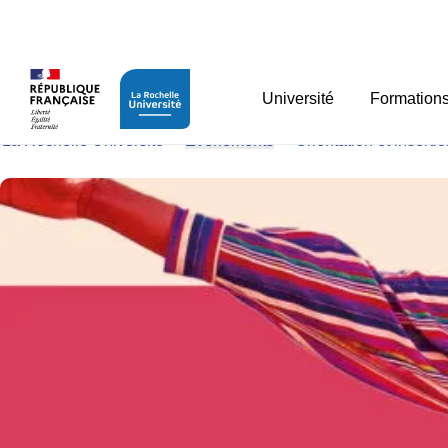
Panneau de gestion des cookies
Forum Stage Emploi Al
Université
Formation
La Rochelle Université
>
Evénements
>
Orientation et inserti