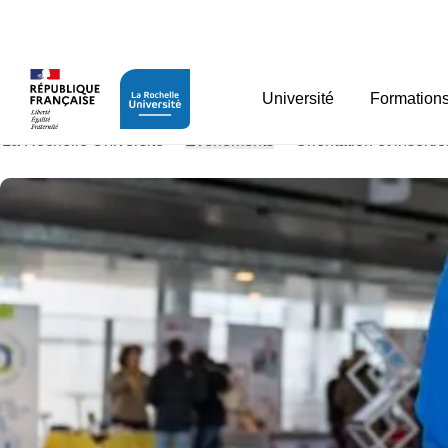
Panneau de gestion des cookies
Journée portes ouverte
Université
Formation
La Rochelle Université
>
Evénements
>
Orientation et inserti