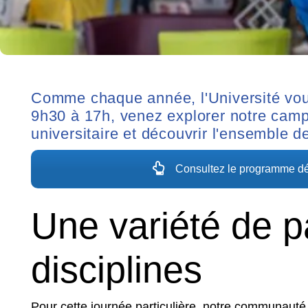
Comme chaque année, l'Université vous
9h30 à 17h, venez explorer notre ca
universitaire et découvrir l'ensemble d
Consultez le programme déta
Une variété de p
disciplines
Pour cette journée particulière, notre communauté u