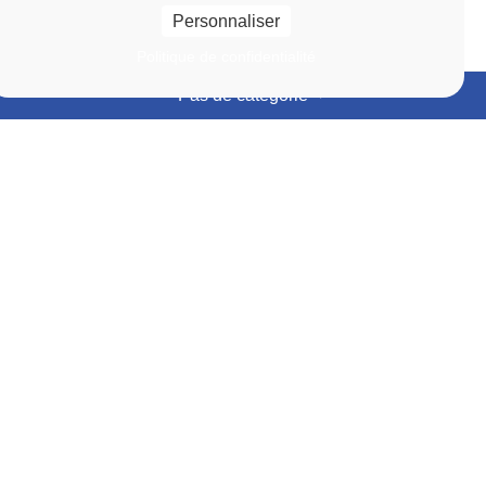
Personnaliser
Politique de confidentialité
Pas de catégorie
Événements
Actualités
En
En
savoir
savoir
Lien vers la page Événements
Lien vers la page Actu
plus
plus