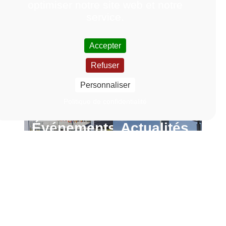
optimiser notre site web et notre
service.
Accepter
Refuser
Personnaliser
Politique de confidentialité
Événements
Actualités
En
En
savoir
savoir
Lien vers la page Événements
Lien vers la page Actu