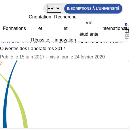
Panneau de gestion des cookies
FR
INSCRIPTIONS À L'UNIVERSITÉ
3ème Journée Portes Ouvertes des
Orientation
Recherche
Laboratoires 2017
Vie
Formations
et
et
International
étudiante
Réussite
innovation
La Rochelle Université
>
Actualités
>
3ème Journée Portes
Ouvertes des Laboratoires 2017
Publié le 15 juin 2017 - mis à jour le 24 février 2020