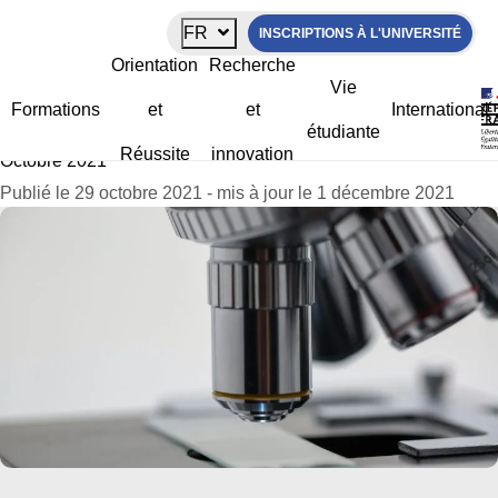
Panneau de gestion des cookies
FR
INSCRIPTIONS À L'UNIVERSITÉ
Au fil de la Recherche – Octobre 2021
Orientation
Recherche
Vie
Formations
et
et
International
étudiante
La Rochelle Université
>
Actualités
>
Au fil de la Recherche –
Réussite
innovation
Octobre 2021
Publié le 29 octobre 2021 - mis à jour le 1 décembre 2021