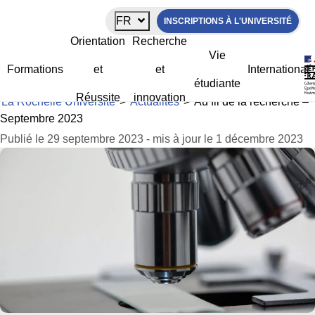
Panneau de gestion des cookies
FR
INSCRIPTIONS À L'UNIVERSITÉ
Au fil de la recherche – Septembre
Orientation
Recherche
2023
Vie
Formations
et
et
International
étudiante
Réussite
innovation
La Rochelle Université
>
Actualités
>
Au fil de la recherche –
Septembre 2023
Publié le 29 septembre 2023 - mis à jour le 1 décembre 2023