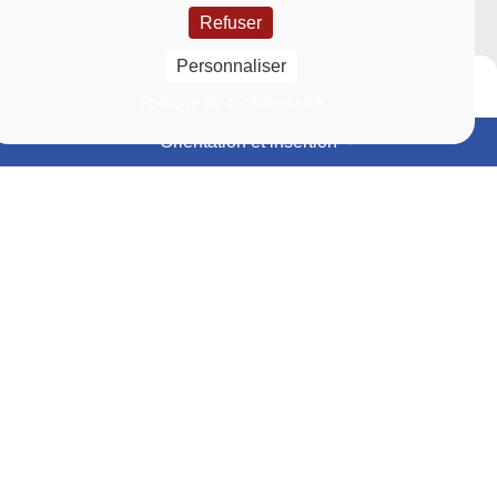
Refuser
Personnaliser
Politique de confidentialité
Orientation et insertion
Événements
Actualités
En
En
savoir
savoir
Lien vers la page Événements
Lien vers la page Actu
plus
plus