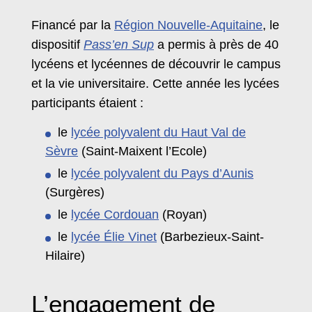
Financé par la
Région Nouvelle-Aquitaine
, le
dispositif
Pass’en Sup
a permis à près de 40
lycéens et lycéennes de découvrir le campus
et la vie universitaire. Cette année les lycées
participants étaient :
le
lycée polyvalent du Haut Val de
Sèvre
(Saint-Maixent l’Ecole)
le
lycée polyvalent du Pays d’Aunis
(Surgères)
le
lycée Cordouan
(Royan)
le
lycée Élie Vinet
(Barbezieux-Saint-
Hilaire)
L’engagement de