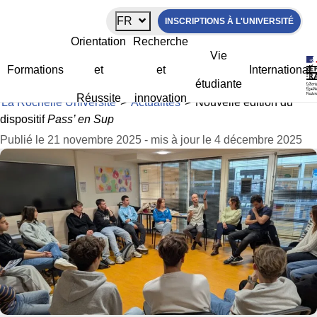
Panneau de gestion des cookies
FR
INSCRIPTIONS À L'UNIVERSITÉ
Nouvelle édition du dispositif
Pass’ en
Orientation
Recherche
Sup
Vie
Formations
et
et
International
étudiante
Réussite
innovation
La Rochelle Université
>
Actualités
>
Nouvelle édition du
dispositif
Pass’ en Sup
Publié le 21 novembre 2025 - mis à jour le 4 décembre 2025