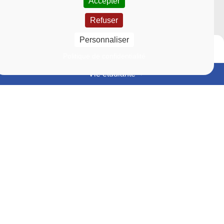
Accepter
Refuser
Personnaliser
Politique de confidentialité
Vie étudiante
Événements
Actualités
En
En
savoir
savoir
Lien vers la page Événements
Lien vers la page Actu
plus
plus