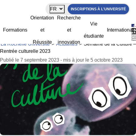
Panneau de gestion des cookies
FR
INSCRIPTIONS À L'UNIVERSITÉ
Semaine de la Culture – Rentrée
Orientation
Recherche
culturelle 2023
Vie
Formations
et
et
International
étudiante
Réussite
innovation
La Rochelle Université
>
Actualités
>
Semaine de la Culture –
Rentrée culturelle 2023
Publié le 7 septembre 2023 - mis à jour le 5 octobre 2023