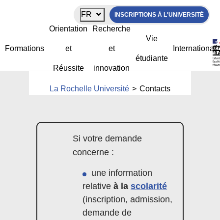
Panneau de gestion des cookies
FR
INSCRIPTIONS À L'UNIVERSITÉ
Orientation
Recherche
Vie
Formations
et
et
International
Contacts
étudiante
Réussite
innovation
La Rochelle Université
>
Contacts
Si votre demande
concerne :
une information
relative
à la
scolarité
(inscription, admission,
demande de