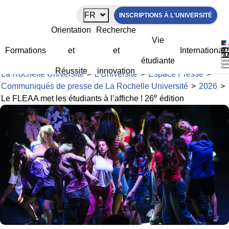
Panneau de gestion des cookies
FR
INSCRIPTIONS À L'UNIVERSITÉ
Le FLEAA met les étudiants à l’affiche
Orientation
Recherche
e
! 26
édition
Vie
Formations
et
et
International
étudiante
Réussite
innovation
La Rochelle Université
>
L’Université
>
Espace Presse
>
Communiqués de presse de La Rochelle Université
>
2026
>
e
Le FLEAA met les étudiants à l’affiche ! 26
édition