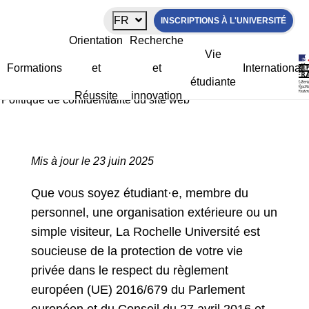
Panneau de gestion des cookies
FR
INSCRIPTIONS À L'UNIVERSITÉ
Politique de confidentialité du site web
Orientation
Recherche
Vie
Formations
et
et
International
étudiante
La Rochelle Université
>
Politique de confidentialité
>
Réussite
innovation
Politique de confidentialité du site web
Mis à jour le 23 juin 2025
Que vous soyez étudiant·e, membre du
personnel, une organisation extérieure ou un
simple visiteur, La Rochelle Université est
soucieuse de la protection de votre vie
privée dans le respect du règlement
européen (UE) 2016/679 du Parlement