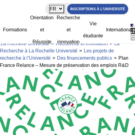
Panneau de gestion des cookies
FR
INSCRIPTIONS À L'UNIVERSITÉ
Plan France Relance – Mesure de
Orientation
Recherche
préservation des emplois R&D
Vie
Formations
et
et
International
étudiante
Réussite
innovation
La Rochelle Université
>
Recherche et innovation
>
La
Recherche à La Rochelle Université
>
Les projets de
recherche à l’Université
>
Des financements publics
>
Plan
France Relance – Mesure de préservation des emplois R&D