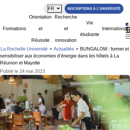
Panneau de gestion des cookies
FR
INSCRIPTIONS À L'UNIVERSITÉ
BUNGALOW : former et sensibiliser
Orientation
Recherche
aux économies d’énergie dans les
Vie
hôtels à La Réunion et Mayotte
Formations
et
et
International
étudiante
Réussite
innovation
La Rochelle Université
>
Actualités
>
BUNGALOW : former et
sensibiliser aux économies d’énergie dans les hôtels à La
Réunion et Mayotte
Publié le 24 mai 2023