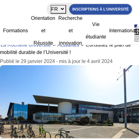
Panneau de gestion des cookies
FR
INSCRIPTIONS À L'UNIVERSITÉ
Consultez le plan de mobilité durable
Orientation
Recherche
de l’Université !
Vie
Formations
et
et
International
étudiante
Réussite
innovation
La Rochelle Université
>
Actualités
>
Consultez le plan de
mobilité durable de l’Université !
Publié le 29 janvier 2024 - mis à jour le 4 avril 2024