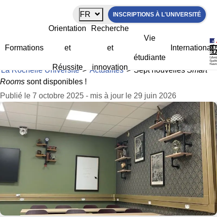
Panneau de gestion des cookies
FR
INSCRIPTIONS À L'UNIVERSITÉ
Sept nouvelles
Smart Rooms
sont
Orientation
Recherche
disponibles !
Vie
Formations
et
et
International
étudiante
Réussite
innovation
La Rochelle Université
>
Actualités
>
Sept nouvelles
Smart
Rooms
sont disponibles !
Publié le 7 octobre 2025 - mis à jour le 29 juin 2026