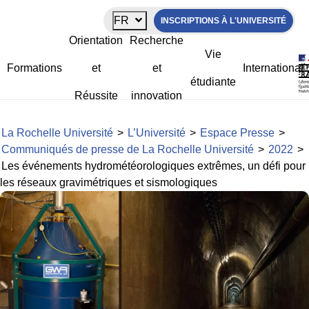
Panneau de gestion des cookies
FR
INSCRIPTIONS À L'UNIVERSITÉ
Les événements
Orientation
Recherche
hydrométéorologiques extrêmes, un
Vie
défi pour les réseaux gravimétriques et
Formations
et
et
International
sismologiques
étudiante
Réussite
innovation
La Rochelle Université
>
L’Université
>
Espace Presse
>
Communiqués de presse de La Rochelle Université
>
2022
>
Les événements hydrométéorologiques extrêmes, un défi pour
les réseaux gravimétriques et sismologiques