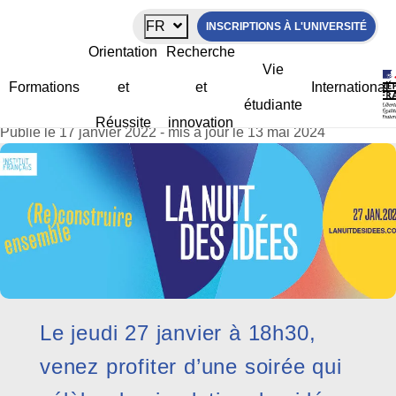
Panneau de gestion des cookies
FR
INSCRIPTIONS À L'UNIVERSITÉ
La Nuit des idées
Orientation
Recherche
Vie
Formations
et
et
International
étudiante
La Rochelle Université
>
Actualités
>
La Nuit des idées
Réussite
innovation
Publié le 17 janvier 2022 - mis à jour le 13 mai 2024
Le jeudi 27 janvier à 18h30,
venez profiter d’une soirée qui