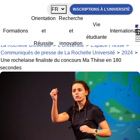
Panneau de gestion des cookies
FR
INSCRIPTIONS À L'UNIVERSITÉ
Une rochelaise finaliste du concours
Orientation
Recherche
Ma Thèse en 180 secondes
Vie
Formations
et
et
International
étudiante
Réussite
innovation
La Rochelle Université
>
L’Université
>
Espace Presse
>
Communiqués de presse de La Rochelle Université
>
2024
>
Une rochelaise finaliste du concours Ma Thèse en 180
secondes