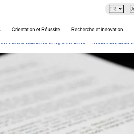
FR
J
istratifs 2023
s
Orientation et Réussite
Recherche et innovation
Informations statutaires et réglementaires
>
Recueil des actes ad