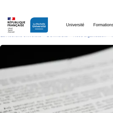
Panneau de gestion des cookies
Recueil des actes admin
Université
Formation
La Rochelle Université
>
L’Université
>
Notre organisation
>