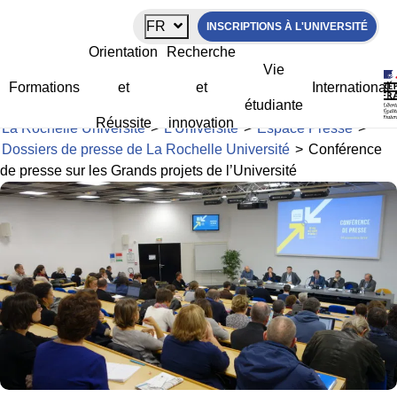
Panneau de gestion des cookies
FR
INSCRIPTIONS À L'UNIVERSITÉ
Conférence de presse sur les Grands
Orientation
Recherche
projets de l’Université
Vie
Formations
et
et
International
étudiante
Réussite
innovation
La Rochelle Université
>
L’Université
>
Espace Presse
>
Dossiers de presse de La Rochelle Université
>
Conférence
de presse sur les Grands projets de l’Université