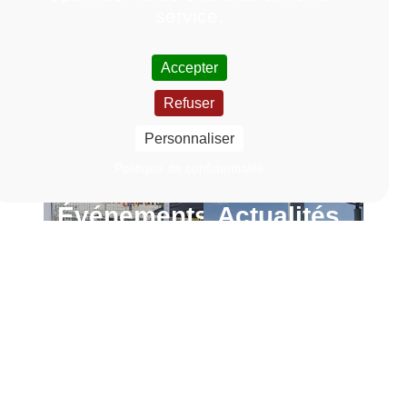
service.
Accepter
Refuser
Personnaliser
Politique de confidentialité
Événements
Actualités
En
En
savoir
savoir
Lien vers la page Événements
Lien vers la page Actu
plus
plus