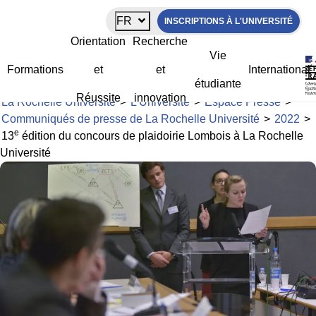
Panneau de gestion des cookies
FR
INSCRIPTIONS À L'UNIVERSITÉ
e
13
édition du concours de plaidoirie
Orientation
Recherche
Lombois à La Rochelle Université
Vie
Formations
et
et
International
étudiante
Réussite
innovation
La Rochelle Université
>
L’Université
>
Espace Presse
>
Communiqués de presse de La Rochelle Université
>
2022
>
e
13
édition du concours de plaidoirie Lombois à La Rochelle
Université