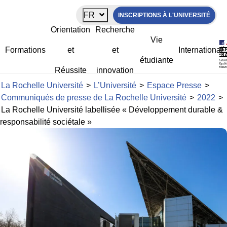
Panneau de gestion des cookies
FR
INSCRIPTIONS À L'UNIVERSITÉ
La Rochelle Université labellisée
Orientation
Recherche
« Développement durable &
Vie
responsabilité sociétale »
Formations
et
et
International
étudiante
Réussite
innovation
La Rochelle Université
>
L’Université
>
Espace Presse
>
Communiqués de presse de La Rochelle Université
>
2022
>
La Rochelle Université labellisée « Développement durable &
responsabilité sociétale »